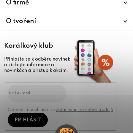
a
O firmě
t
í
O tvoření
Korálkový klub
Přihlašte se k odběru novinek
a získejte informace o
novinkách a přístup k akcím.
Odesláním souhlasíte se
zpracováním osobních údajů
PŘIHLÁSIT