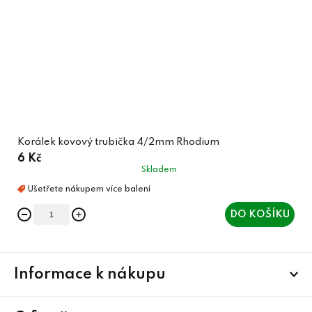
Korálek kovový trubička 4/2mm Rhodium
6 Kč
Skladem
DO KOŠÍKU
Z
Informace k nákupu
á
p