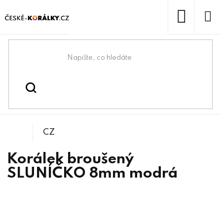
Přejít
na
obsah
NÁKUP
KOŠÍK
Domů
/
/
/
Sluníčko
Korálky
Broušené korálky
CZ
Korálek broušený
SLUNÍČKO 8mm modrá