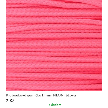
Klobouková gumička 1,1mm NEON růžová
7 Kč
Skladem