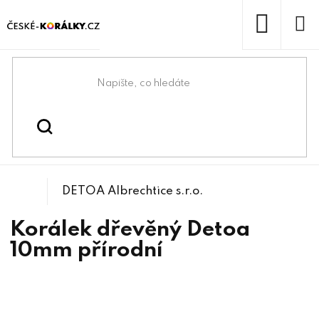
Přejít
na
obsah
NÁKUP
KOŠÍK
Domů
/
/
Dřevěné korálky
Korálky
DETOA Albrechtice s.r.o.
Korálek dřevěný Detoa
10mm přírodní