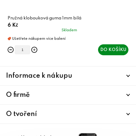
Pružná klobouková guma 1mm bílá
6 Kč
Skladem
DO KOŠÍKU
Z
Informace k nákupu
á
p
a
O firmě
t
í
O tvoření