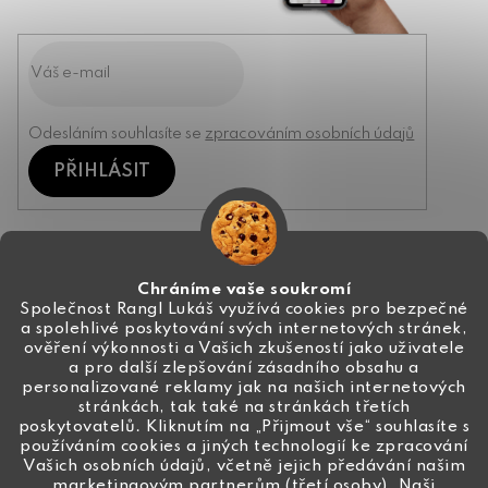
Odesláním souhlasíte se
zpracováním osobních údajů
PŘIHLÁSIT
Kontakt
Chráníme vaše soukromí
Společnost Rangl Lukáš využívá cookies pro bezpečné
a spolehlivé poskytování svých internetových stránek,
+420 774 444 191
ověření výkonnosti a Vašich zkušeností jako uživatele
a pro další zlepšování zásadního obsahu a
info
@
ceske-koralky.cz
personalizované reklamy jak na našich internetových
stránkách, tak také na stránkách třetích
poskytovatelů. Kliknutím na „Přijmout vše“ souhlasíte s
používáním cookies a jiných technologií ke zpracování
Vašich osobních údajů, včetně jejich předávání našim
marketingovým partnerům (třetí osoby). Naši