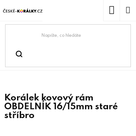
Přejít
na
obsah
NÁKUP
KOŠÍK
Domů
/
/
Kovové korálky
Korálky
Korálek kovový rám
OBDELNÍK 16/15mm staré
stříbro