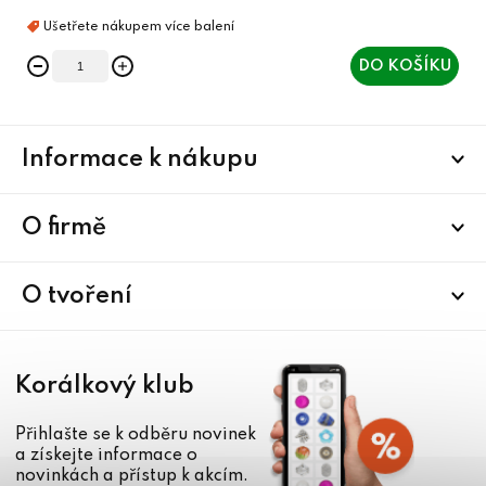
DO KOŠÍKU
Z
Informace k nákupu
á
p
a
O firmě
t
í
O tvoření
Korálkový klub
Přihlašte se k odběru novinek
a získejte informace o
novinkách a přístup k akcím.