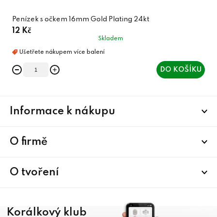
Penízek s očkem 16mm Gold Plating 24kt
12 Kč
Skladem
DO KOŠÍKU
Z
Informace k nákupu
á
p
a
O firmě
t
í
O tvoření
Korálkový klub