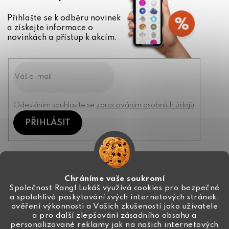
Přihlašte se k odběru novinek
a získejte informace o
novinkách a přístup k akcím.
Odesláním souhlasíte se
zpracováním osobních údajů
PŘIHLÁSIT
Kontakt
Chráníme vaše soukromí
Společnost Rangl Lukáš využívá cookies pro bezpečné
a spolehlivé poskytování svých internetových stránek,
+420 774 444 191
ověření výkonnosti a Vašich zkušeností jako uživatele
a pro další zlepšování zásadního obsahu a
info
@
ceske-koralky.cz
personalizované reklamy jak na našich internetových