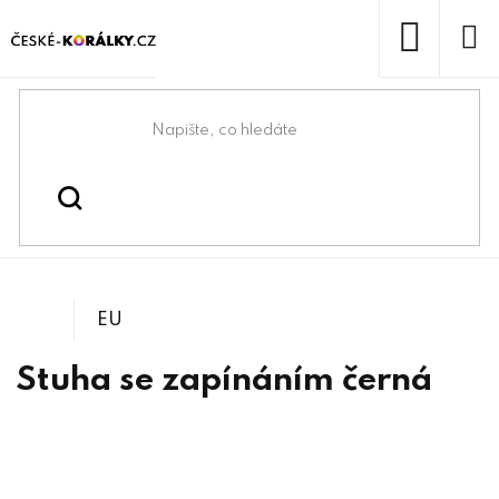
Přejít
na
obsah
NÁKUP
KOŠÍK
Domů
/
/
Náhrdelníkové a náramkové
Návlekový materiál
polotovary
EU
Stuha se zapínáním černá