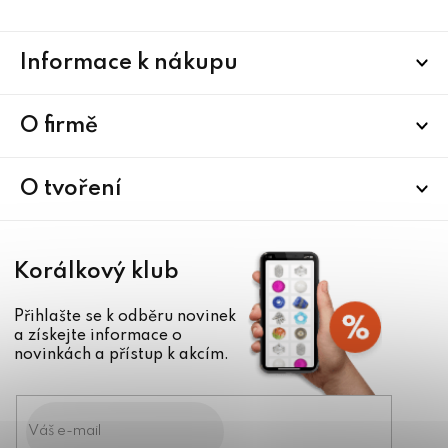
Z
Informace k nákupu
á
p
a
O firmě
t
í
O tvoření
Korálkový klub
Přihlašte se k odběru novinek
a získejte informace o
novinkách a přístup k akcím.