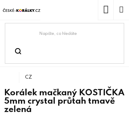
Přejít
na
obsah
NÁKUP
KOŠÍK
Domů
/
/
/
Kostičky
Korálky
Mačkané korálky
CZ
Korálek mačkaný KOSTIČKA
5mm crystal průtah tmavě
zelená