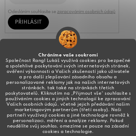
Odesláním souhlasíte se
zpracováním osobních údajů
PŘIHLÁSIT
Kontakt
Chráníme vaše soukromí
Společnost Rangl Lukáš využívá cookies pro bezpečné
a spolehlivé poskytování svých internetových stránek,
+420 774 444 191
ověření výkonnosti a Vašich zkušeností jako uživatele
a pro další zlepšování zásadního obsahu a
info
@
ceske-koralky.cz
personalizované reklamy jak na našich internetových
stránkách, tak také na stránkách třetích
poskytovatelů. Kliknutím na „Přijmout vše“ souhlasíte s
používáním cookies a jiných technologií ke zpracování
Vašich osobních údajů, včetně jejich předávání našim
marketingovým partnerům (třetí osoby). Naši
partneři využívají cookies a jiné technologie rovněž k
personalizaci, měření a analýze reklamy. Pokud
neudělíte svůj souhlas, omezíme se pouze na zásadní
cookies a technologie.