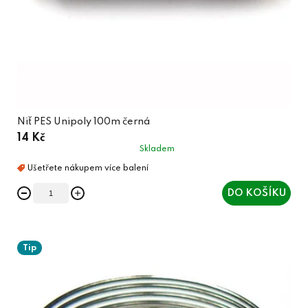
Niť PES Unipoly 100m černá
14 Kč
Skladem
DO KOŠÍKU
Tip