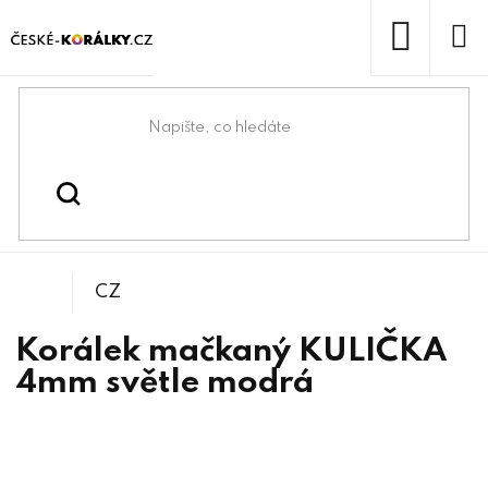
Přejít
na
obsah
NÁKUP
KOŠÍK
Domů
/
/
/
Kuličky
Korálky
Mačkané korálky
CZ
Korálek mačkaný KULIČKA
4mm světle modrá