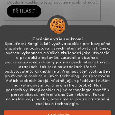
Odesláním souhlasíte se
zpracováním osobních údajů
PŘIHLÁSIT
Kontakt
Chráníme vaše soukromí
Společnost Rangl Lukáš využívá cookies pro bezpečné
a spolehlivé poskytování svých internetových stránek,
+420 774 444 191
ověření výkonnosti a Vašich zkušeností jako uživatele
a pro další zlepšování zásadního obsahu a
info
@
ceske-koralky.cz
personalizované reklamy jak na našich internetových
stránkách, tak také na stránkách třetích
poskytovatelů. Kliknutím na „Přijmout vše“ souhlasíte s
používáním cookies a jiných technologií ke zpracování
Vašich osobních údajů, včetně jejich předávání našim
marketingovým partnerům (třetí osoby). Naši
partneři využívají cookies a jiné technologie rovněž k
personalizaci, měření a analýze reklamy. Pokud
neudělíte svůj souhlas, omezíme se pouze na zásadní
cookies a technologie.