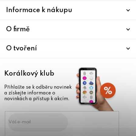
Z
Informace k nákupu
á
p
a
O firmě
t
í
O tvoření
Korálkový klub
Přihlašte se k odběru novinek
a získejte informace o
novinkách a přístup k akcím.