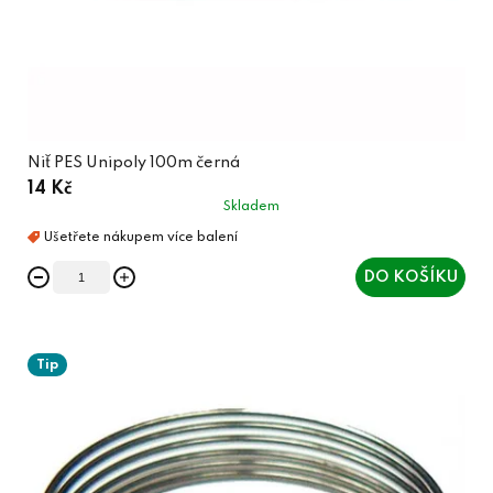
Niť PES Unipoly 100m černá
14 Kč
Skladem
DO KOŠÍKU
Tip