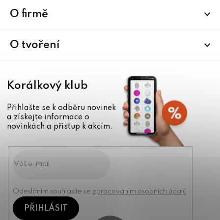
p
a
O firmě
t
í
O tvoření
Korálkový klub
Přihlašte se k odběru novinek
a získejte informace o
novinkách a přístup k akcím.
Odesláním souhlasíte se
zpracováním osobních údajů
PŘIHLÁSIT