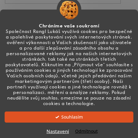
Kontakt
Chráníme vaše soukromí
Společnost Rangl Lukáš využívá cookies pro bezpečné
a spolehlivé poskytování svých internetových stránek,
+420 774 444 191
ověření výkonnosti a Vašich zkušeností jako uživatele
a pro další zlepšování zásadního obsahu a
info
@
ceske-koralky.cz
personalizované reklamy jak na našich internetových
stránkách, tak také na stránkách třetích
poskytovatelů. Kliknutím na „Přijmout vše“ souhlasíte s
používáním cookies a jiných technologií ke zpracování
Vašich osobních údajů, včetně jejich předávání našim
marketingovým partnerům (třetí osoby). Naši
partneři využívají cookies a jiné technologie rovněž k
personalizaci, měření a analýze reklamy. Pokud
neudělíte svůj souhlas, omezíme se pouze na zásadní
cookies a technologie.
Souhlasím
Vytvořil Shoptet
Nastavení
Odmítnout