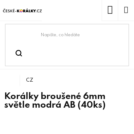
Přejít
na
obsah
NÁKUP
KOŠÍK
Domů
/
/
/
Kulička
Korálky
Broušené korálky
CZ
Korálky broušené 6mm
světle modrá AB (40ks)