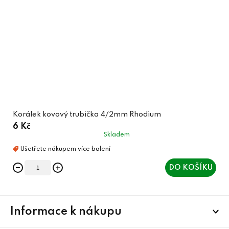
Korálek kovový trubička 4/2mm Rhodium
6 Kč
Skladem
DO KOŠÍKU
Z
Informace k nákupu
á