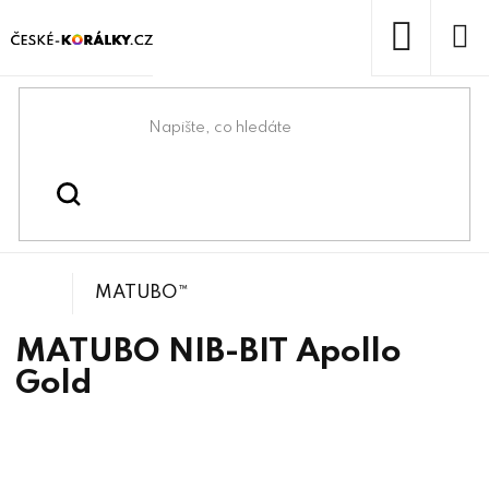
Přejít
na
obsah
NÁKUP
KOŠÍK
Domů
/
/
/
MATUBO™ NIB-BIT
Korálky
Mačkané korálky
MATUBO™
MATUBO NIB-BIT Apollo
Gold