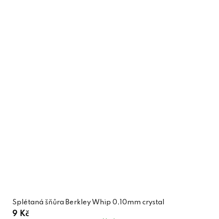
Splétaná šňůra Berkley Whip 0,10mm crystal
9 Kč