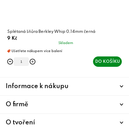
Splétaná šňůra Berkley Whip 0,14mm černá
9 Kč
Skladem
DO KOŠÍKU
Z
Informace k nákupu
á
p
a
O firmě
t
í
O tvoření