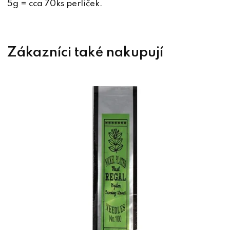
5g = cca 70ks perliček.