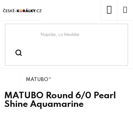
Přejít
na
obsah
NÁKUP
KOŠÍK
Domů
/
/
/
MATUBO™Round 6/0
Korálky
Rokajlové korálky
MATUBO™
MATUBO Round 6/0 Pearl
Shine Aquamarine