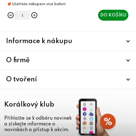
DO KOŠÍKU
Z
Informace k nákupu
á
p
a
O firmě
t
í
O tvoření
Korálkový klub
Přihlašte se k odběru novinek
a získejte informace o
novinkách a přístup k akcím.