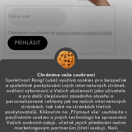
Odesláním souhlasíte se
zpracováním osobních údajů
PŘIHLÁSIT
Kontakt
Chráníme vaše soukromí
Společnost Rangl Lukáš využívá cookies pro bezpečné
a spolehlivé poskytování svých internetových stránek,
+420 774 444 191
ověření výkonnosti a Vašich zkušeností jako uživatele
a pro další zlepšování zásadního obsahu a
info
@
ceske-koralky.cz
personalizované reklamy jak na našich internetových
stránkách, tak také na stránkách třetích
poskytovatelů. Kliknutím na „Přijmout vše“ souhlasíte s
používáním cookies a jiných technologií ke zpracování
Vašich osobních údajů, včetně jejich předávání našim
marketingovým partnerům (třetí osoby). Naši