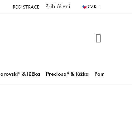
Přihlášení
CZK
REGISTRACE
NÁKUPNÍ
KOŠÍK
arovski® & lůžka
Preciosa® & lůžka
Pomůcky