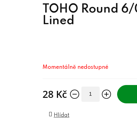
TOHO Round 6/0
Lined
Momentálně nedostupné
28 Kč
Měrná cena:
Hlídat