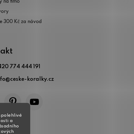
 na fimo
vory
te 300 Kč za návod
akt
420 774 444 191
nfo
@
ceske-koralky.cz
spolehlivé
osti a
zásadního
tových