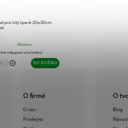
ad pro šitý šperk 20x30cm
ná
č
Skladem
DO KOŠÍKU
O firmě
O tv
O nás
Blog
Prodejna
Návody