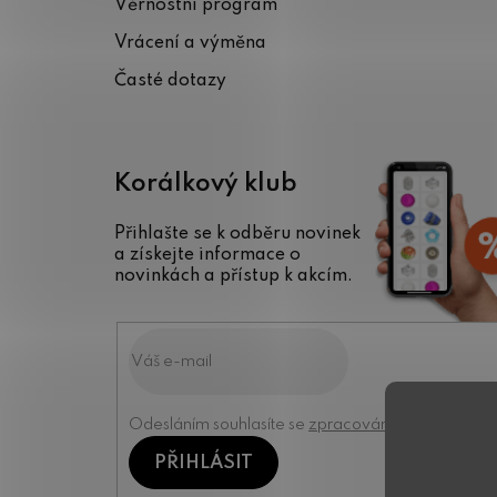
Věrnostní program
í
Vrácení a výměna
Časté dotazy
Korálkový klub
Přihlašte se k odběru novinek
a získejte informace o
novinkách a přístup k akcím.
Odesláním souhlasíte se
zpracováním osobních úd
PŘIHLÁSIT