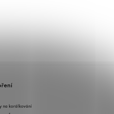
oření
 na korálkování