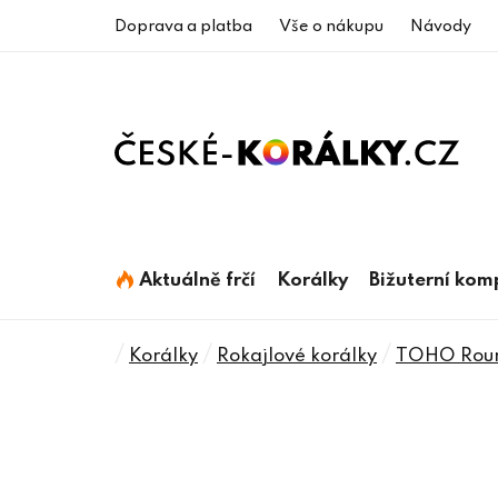
Přejít
Doprava a platba
Vše o nákupu
Návody
na
obsah
Aktuálně frčí
Korálky
Bižuterní ko
Domů
/
/
/
Korálky
Rokajlové korálky
TOHO Rou