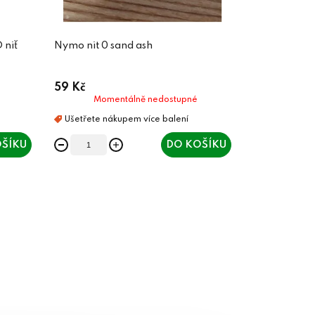
 niť
Nymo nit 0 sand ash
59 Kč
Momentálně nedostupné
ŠÍKU
DO KOŠÍKU