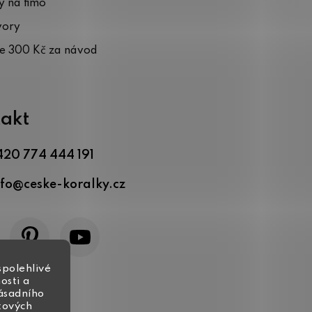
 na fimo
vory
te 300 Kč za návod
akt
420 774 444 191
nfo
@
ceske-koralky.cz
spolehlivé
osti a
zásadního
tových