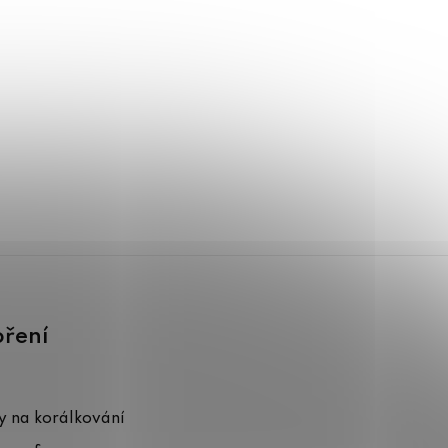
oření
 na korálkování