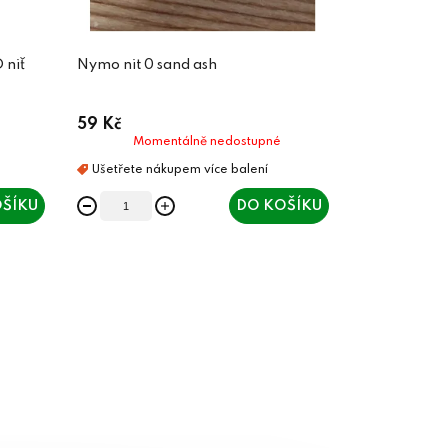
 niť
Nymo nit 0 sand ash
59 Kč
Momentálně nedostupné
ŠÍKU
DO KOŠÍKU