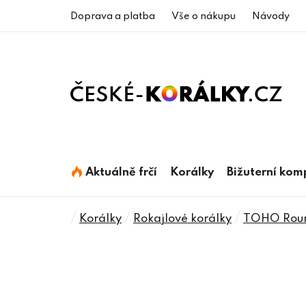
Přejít
Doprava a platba
Vše o nákupu
Návody
na
obsah
Aktuálně frčí
Korálky
Bižuterní ko
Domů
/
/
/
Korálky
Rokajlové korálky
TOHO Rou