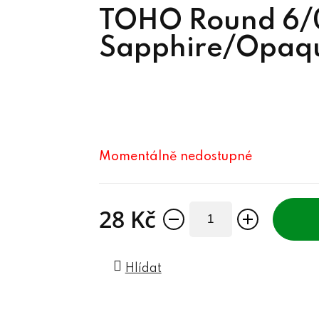
TOHO Round 6/0
Sapphire/Opaqu
Momentálně nedostupné
28 Kč
Měrná cena:
Hlídat