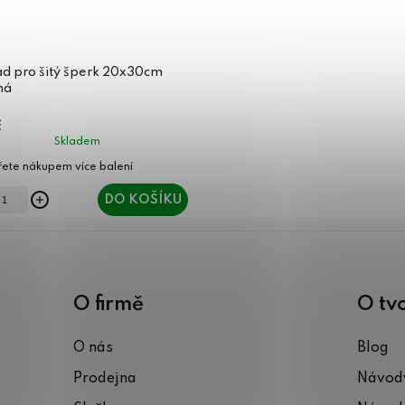
ad pro šitý šperk 20x30cm
ná
č
Skladem
DO KOŠÍKU
O firmě
O tv
O nás
Blog
Prodejna
Návody