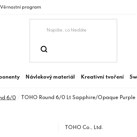
Věrnostní program
mponenty
Návlekový materiál
Kreativní tvoření
Sw
/
TOHO Round 6/0 Lt Sapphire/Opaque Purple 
nd 6/0
TOHO Co., Ltd.