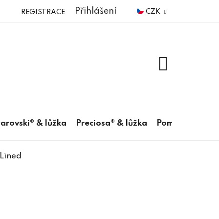
Přihlášení
CZK
REGISTRACE
NÁKUPNÍ
KOŠÍK
arovski® & lůžka
Preciosa® & lůžka
Pomůcky
Lined