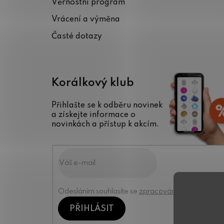
Věrnostní program
í
Vrácení a výměna
Časté dotazy
Korálkový klub
Přihlašte se k odběru novinek
a získejte informace o
novinkách a přístup k akcím.
Odesláním souhlasíte se
zpracováním osobních úd
PŘIHLÁSIT