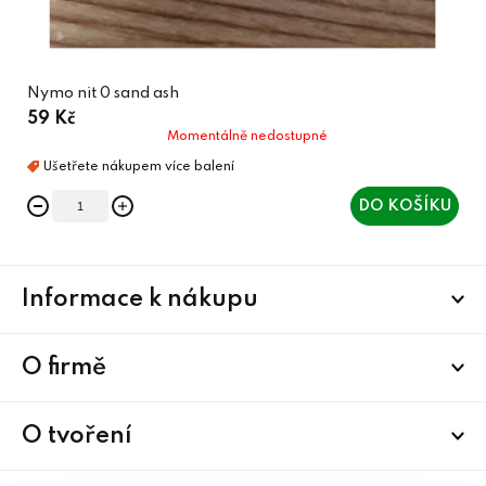
Nymo nit 0 sand ash
59 Kč
Momentálně nedostupné
DO KOŠÍKU
Z
Informace k nákupu
á
p
a
O firmě
t
í
O tvoření