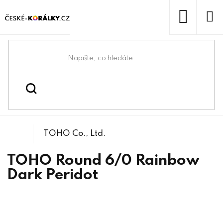
Přejít
na
obsah
NÁKUP
KOŠÍK
Domů
/
/
/
TOHO Round 6/0
Korálky
Rokajlové korálky
TOHO Co., Ltd.
TOHO Round 6/0 Rainbow
Dark Peridot