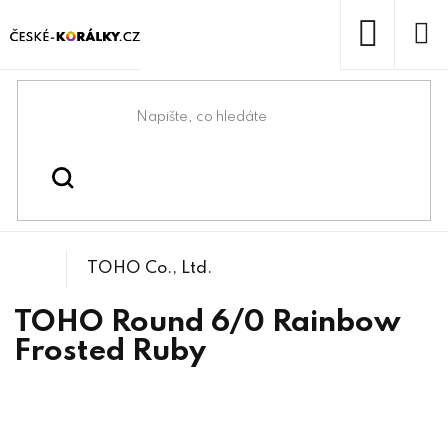
Přejít
na
obsah
NÁKUP
KOŠÍK
Domů
/
/
/
TOHO Round 6/0
Korálky
Rokajlové korálky
TOHO Co., Ltd.
TOHO Round 6/0 Rainbow
Frosted Ruby