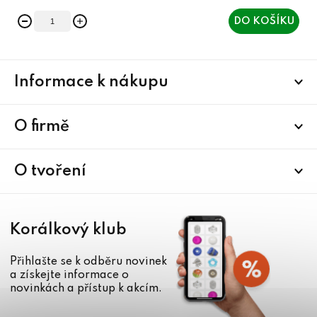
DO KOŠÍKU
Z
Informace k nákupu
á
p
a
O firmě
t
í
O tvoření
Korálkový klub
Přihlašte se k odběru novinek
a získejte informace o
novinkách a přístup k akcím.