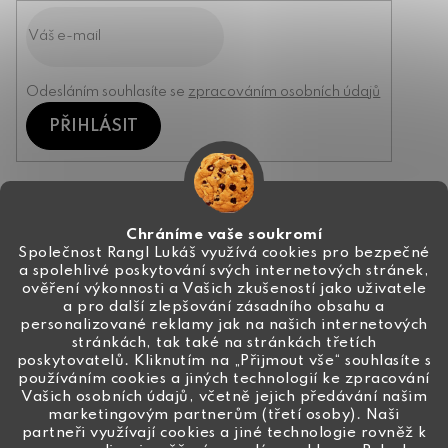
Odesláním souhlasíte se
zpracováním osobních údajů
PŘIHLÁSIT
Kontakt
Chráníme vaše soukromí
Společnost Rangl Lukáš využívá cookies pro bezpečné
a spolehlivé poskytování svých internetových stránek,
+420 774 444 191
ověření výkonnosti a Vašich zkušeností jako uživatele
a pro další zlepšování zásadního obsahu a
info
@
ceske-koralky.cz
personalizované reklamy jak na našich internetových
stránkách, tak také na stránkách třetích
poskytovatelů. Kliknutím na „Přijmout vše“ souhlasíte s
používáním cookies a jiných technologií ke zpracování
Vašich osobních údajů, včetně jejich předávání našim
marketingovým partnerům (třetí osoby). Naši
partneři využívají cookies a jiné technologie rovněž k