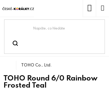
Přejít
na
obsah
NÁKUP
KOŠÍK
Domů
/
/
/
TOHO Round 6/0
Korálky
Rokajlové korálky
TOHO Co., Ltd.
TOHO Round 6/0 Rainbow
Frosted Teal