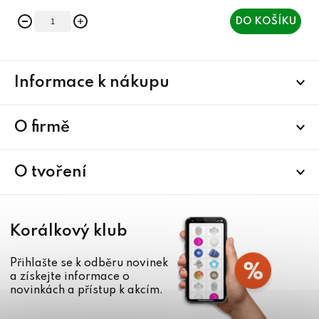
DO KOŠÍKU
Z
Informace k nákupu
á
p
a
O firmě
t
í
O tvoření
Korálkový klub
Přihlašte se k odběru novinek
a získejte informace o
novinkách a přístup k akcím.