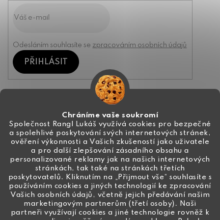
Odesláním souhlasíte se
zpracováním osobních údajů
PŘIHLÁSIT
Kontakt
Chráníme vaše soukromí
Společnost Rangl Lukáš využívá cookies pro bezpečné
a spolehlivé poskytování svých internetových stránek,
+420 774 444 191
ověření výkonnosti a Vašich zkušeností jako uživatele
a pro další zlepšování zásadního obsahu a
info
@
ceske-koralky.cz
personalizované reklamy jak na našich internetových
stránkách, tak také na stránkách třetích
poskytovatelů. Kliknutím na „Přijmout vše“ souhlasíte s
používáním cookies a jiných technologií ke zpracování
Vašich osobních údajů, včetně jejich předávání našim
marketingovým partnerům (třetí osoby). Naši
partneři využívají cookies a jiné technologie rovněž k