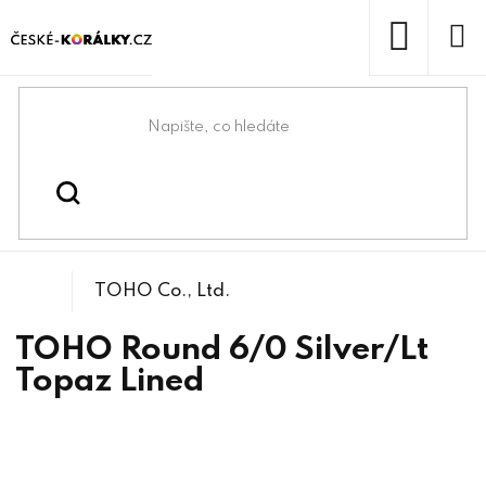
Přejít
na
obsah
NÁKUP
KOŠÍK
Domů
/
/
/
TOHO Round 6/0
Korálky
Rokajlové korálky
TOHO Co., Ltd.
TOHO Round 6/0 Silver/Lt
Topaz Lined