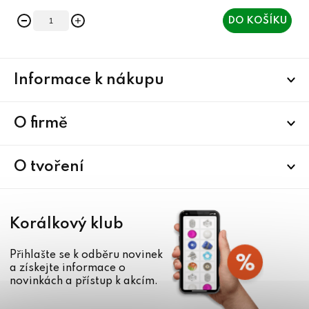
DO KOŠÍKU
Z
Informace k nákupu
á
p
a
O firmě
t
í
O tvoření
Korálkový klub
Přihlašte se k odběru novinek
a získejte informace o
novinkách a přístup k akcím.