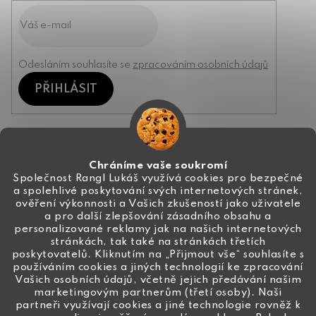
Odesláním souhlasíte se
zpracováním osobních údajů
PŘIHLÁSIT
Kontakt
Chráníme vaše soukromí
Společnost Rangl Lukáš využívá cookies pro bezpečné
a spolehlivé poskytování svých internetových stránek,
+420 774 444 191
ověření výkonnosti a Vašich zkušeností jako uživatele
a pro další zlepšování zásadního obsahu a
info
@
ceske-koralky.cz
personalizované reklamy jak na našich internetových
stránkách, tak také na stránkách třetích
poskytovatelů. Kliknutím na „Přijmout vše“ souhlasíte s
používáním cookies a jiných technologií ke zpracování
Vašich osobních údajů, včetně jejich předávání našim
marketingovým partnerům (třetí osoby). Naši
partneři využívají cookies a jiné technologie rovněž k