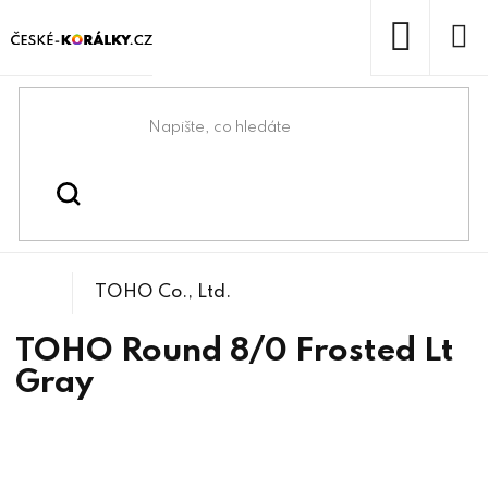
Přejít
na
obsah
NÁKUP
KOŠÍK
Domů
/
/
/
TOHO Round 8/0
Korálky
Rokajlové korálky
TOHO Co., Ltd.
TOHO Round 8/0 Frosted Lt
Gray