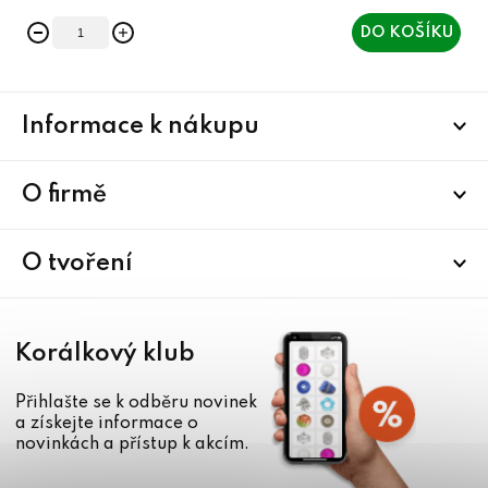
DO KOŠÍKU
Z
Informace k nákupu
á
p
a
O firmě
t
í
O tvoření
Korálkový klub
Přihlašte se k odběru novinek
a získejte informace o
novinkách a přístup k akcím.