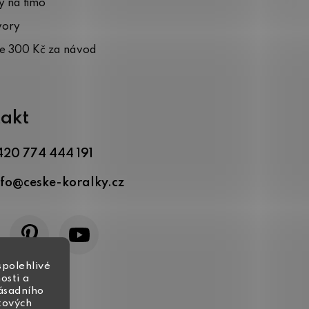
 na fimo
vory
te 300 Kč za návod
akt
420 774 444 191
nfo
@
ceske-koralky.cz
spolehlivé
osti a
zásadního
tových