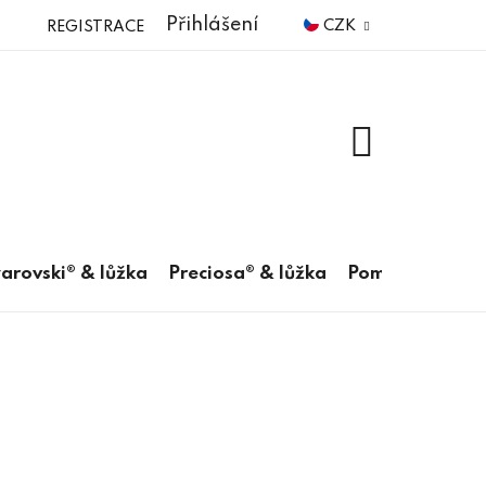
Přihlášení
CZK
REGISTRACE
NÁKUPNÍ
KOŠÍK
arovski® & lůžka
Preciosa® & lůžka
Pomůcky