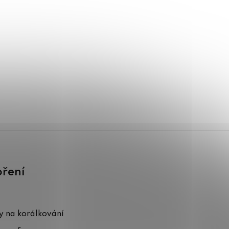
oření
 na korálkování