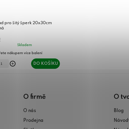
ad pro šitý šperk 20x30cm
ná
č
Skladem
DO KOŠÍKU
O firmě
O tv
O nás
Blog
Prodejna
Návody