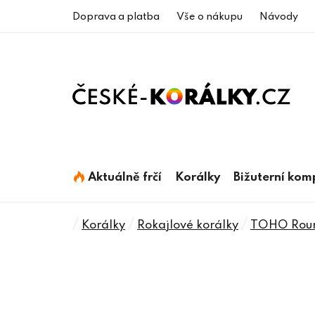
Přejít
Doprava a platba
Vše o nákupu
Návody
na
obsah
Aktuálně frčí
Korálky
Bižuterní ko
Domů
/
/
/
Korálky
Rokajlové korálky
TOHO Roun