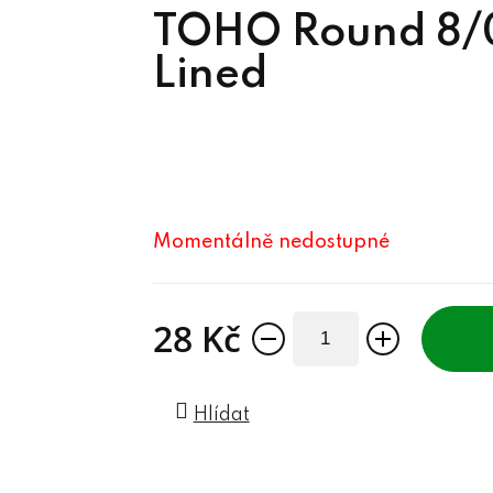
TOHO Round 8/0
Lined
Momentálně nedostupné
28 Kč
Měrná cena:
Hlídat