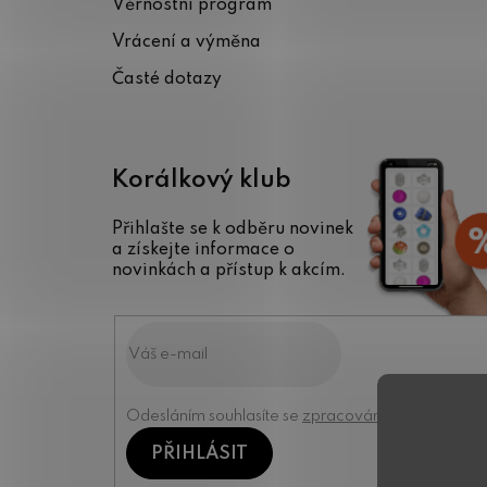
Věrnostní program
í
Vrácení a výměna
Časté dotazy
Korálkový klub
Přihlašte se k odběru novinek
a získejte informace o
novinkách a přístup k akcím.
Odesláním souhlasíte se
zpracováním osobních úd
PŘIHLÁSIT