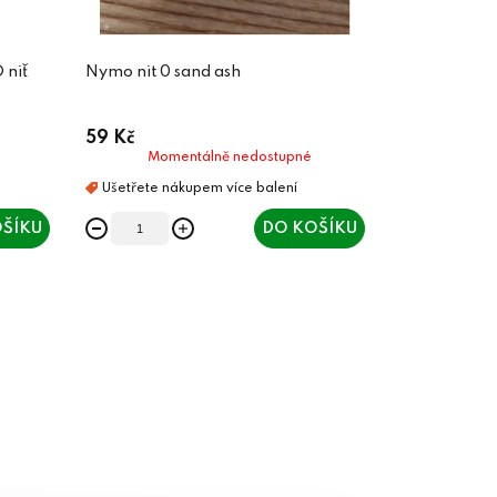
 niť
Nymo nit 0 sand ash
59 Kč
Momentálně nedostupné
ŠÍKU
DO KOŠÍKU