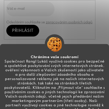
Odesláním souhlasíte se
zpracováním osobních údajů
PŘIHLÁSIT
Kontakt
Chráníme vaše soukromí
Společnost Rangl Lukáš využívá cookies pro bezpečné
a spolehlivé poskytování svých internetových stránek,
+420 774 444 191
ověření výkonnosti a Vašich zkušeností jako uživatele
a pro další zlepšování zásadního obsahu a
info
@
ceske-koralky.cz
personalizované reklamy jak na našich internetových
stránkách, tak také na stránkách třetích
poskytovatelů. Kliknutím na „Přijmout vše“ souhlasíte s
používáním cookies a jiných technologií ke zpracování
Vašich osobních údajů, včetně jejich předávání našim
marketingovým partnerům (třetí osoby). Naši
partneři využívají cookies a jiné technologie rovněž k