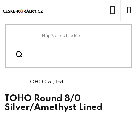
Přejít
na
obsah
NÁKUP
KOŠÍK
Domů
/
/
/
TOHO Round 8/0
Korálky
Rokajlové korálky
TOHO Co., Ltd.
TOHO Round 8/0
Silver/Amethyst Lined