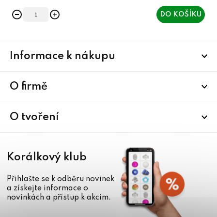
DO KOŠÍKU
Z
Informace k nákupu
á
p
a
O firmě
t
í
O tvoření
Korálkový klub
Přihlašte se k odběru novinek
a získejte informace o
novinkách a přístup k akcím.