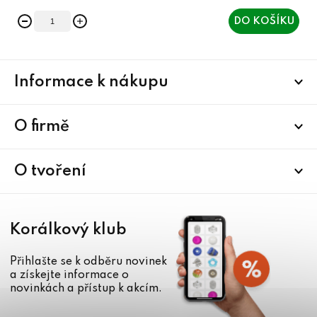
DO KOŠÍKU
Z
Informace k nákupu
á
p
a
O firmě
t
í
O tvoření
Korálkový klub
Přihlašte se k odběru novinek
a získejte informace o
novinkách a přístup k akcím.