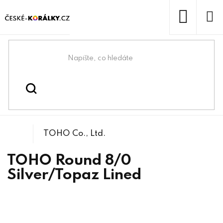
Přejít
na
obsah
NÁKUP
KOŠÍK
Domů
/
/
/
TOHO Round 8/0
Korálky
Rokajlové korálky
TOHO Co., Ltd.
TOHO Round 8/0
Silver/Topaz Lined