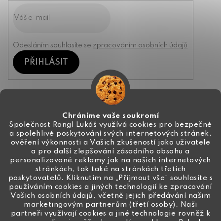
Odesláním souhlasíte se
zpracováním osobních údajů
PŘIHLÁSIT
Kontakt
Chráníme vaše soukromí
Společnost Rangl Lukáš využívá cookies pro bezpečné
a spolehlivé poskytování svých internetových stránek,
+420 774 444 191
ověření výkonnosti a Vašich zkušeností jako uživatele
a pro další zlepšování zásadního obsahu a
info
@
ceske-koralky.cz
personalizované reklamy jak na našich internetových
stránkách, tak také na stránkách třetích
poskytovatelů. Kliknutím na „Přijmout vše“ souhlasíte s
používáním cookies a jiných technologií ke zpracování
Vašich osobních údajů, včetně jejich předávání našim
marketingovým partnerům (třetí osoby). Naši
partneři využívají cookies a jiné technologie rovněž k