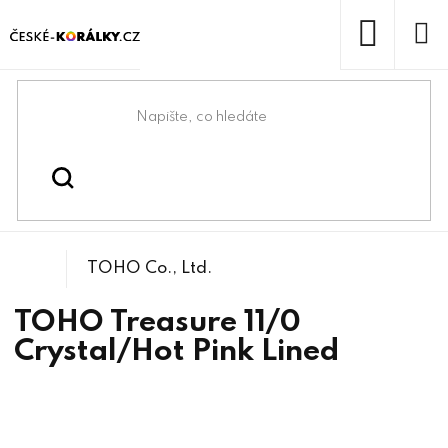
Přejít
na
obsah
NÁKUP
KOŠÍK
Domů
/
/
/
TOHO Treasures
Korálky
Rokajlové korálky
TOHO Co., Ltd.
TOHO Treasure 11/0
Crystal/Hot Pink Lined