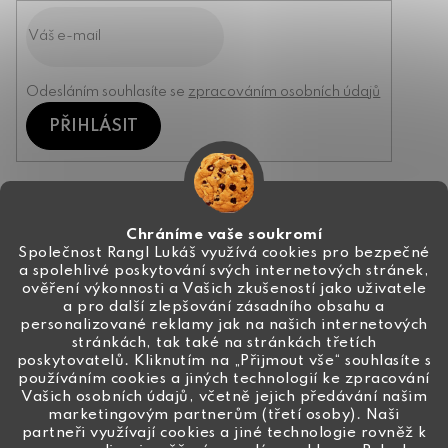
Odesláním souhlasíte se
zpracováním osobních údajů
PŘIHLÁSIT
Kontakt
Chráníme vaše soukromí
Společnost Rangl Lukáš využívá cookies pro bezpečné
a spolehlivé poskytování svých internetových stránek,
+420 774 444 191
ověření výkonnosti a Vašich zkušeností jako uživatele
a pro další zlepšování zásadního obsahu a
info
@
ceske-koralky.cz
personalizované reklamy jak na našich internetových
stránkách, tak také na stránkách třetích
poskytovatelů. Kliknutím na „Přijmout vše“ souhlasíte s
používáním cookies a jiných technologií ke zpracování
Vašich osobních údajů, včetně jejich předávání našim
marketingovým partnerům (třetí osoby). Naši
partneři využívají cookies a jiné technologie rovněž k