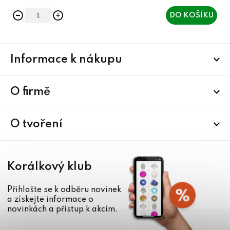
DO KOŠÍKU
Z
Informace k nákupu
á
p
a
O firmě
t
í
O tvoření
Korálkový klub
Přihlašte se k odběru novinek
a získejte informace o
novinkách a přístup k akcím.