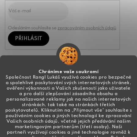
Odesláním souhlasíte se
zpracováním osobních údajů
PŘIHLÁSIT
Kontakt
Chráníme vaše soukromí
Společnost Rangl Lukáš využívá cookies pro bezpečné
a spolehlivé poskytování svých internetových stránek,
+420 774 444 191
ověření výkonnosti a Vašich zkušeností jako uživatele
a pro další zlepšování zásadního obsahu a
info
@
ceske-koralky.cz
personalizované reklamy jak na našich internetových
stránkách, tak také na stránkách třetích
poskytovatelů. Kliknutím na „Přijmout vše“ souhlasíte s
používáním cookies a jiných technologií ke zpracování
Vašich osobních údajů, včetně jejich předávání našim
marketingovým partnerům (třetí osoby). Naši
partneři využívají cookies a jiné technologie rovněž k