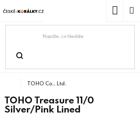
Přejít
na
obsah
NÁKUP
KOŠÍK
Domů
/
/
/
TOHO Treasures
Korálky
Rokajlové korálky
TOHO Co., Ltd.
TOHO Treasure 11/0
Silver/Pink Lined