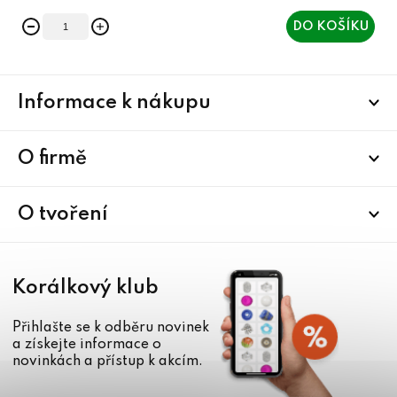
DO KOŠÍKU
Z
Informace k nákupu
á
p
a
O firmě
t
í
O tvoření
Korálkový klub
Přihlašte se k odběru novinek
a získejte informace o
novinkách a přístup k akcím.