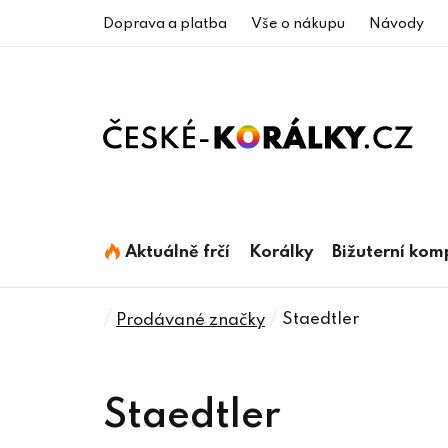
Přejít
Doprava a platba
Vše o nákupu
Návody
na
obsah
Aktuálně frčí
Korálky
Bižuterní ko
Domů
/
/
Staedtler
Prodávané značky
Staedtler