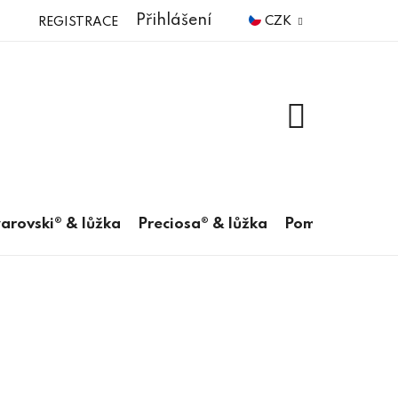
Přihlášení
CZK
REGISTRACE
NÁKUPNÍ
KOŠÍK
arovski® & lůžka
Preciosa® & lůžka
Pomůcky