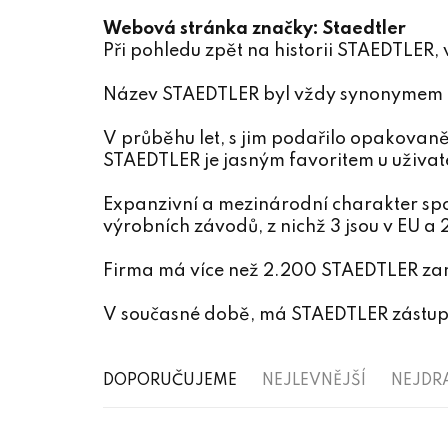
Webová stránka značky:
Staedtler
Při pohledu zpět na historii STAEDTLER, 
Název STAEDTLER byl vždy synonymem pr
V průběhu let, s jim podařilo opakovaně 
STAEDTLER je jasným favoritem u uživat
Expanzivní a mezinárodní charakter spol
výrobních závodů, z nichž 3 jsou v EU a
Firma má více než 2.200 STAEDTLER zamě
V současné době, má STAEDTLER zástupce
Ř
DOPORUČUJEME
NEJLEVNĚJŠÍ
NEJDR
a
V
z