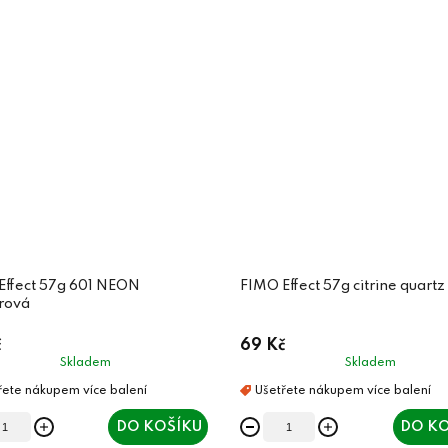
Effect 57g 601 NEON
FIMO Effect 57g citrine quartz
rová
č
69 Kč
Skladem
Skladem
DO KOŠÍKU
DO KO