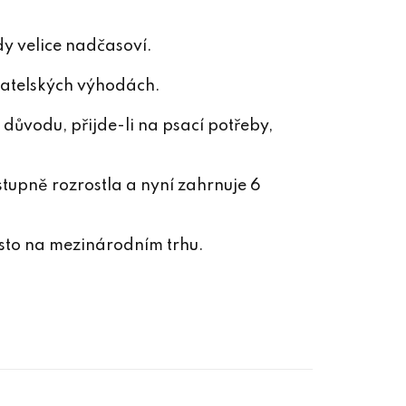
dy velice nadčasoví.
vatelských výhodách.
 důvodu, přijde-li na psací potřeby,
stupně rozrostla a nyní zahrnuje 6
ísto na mezinárodním trhu.