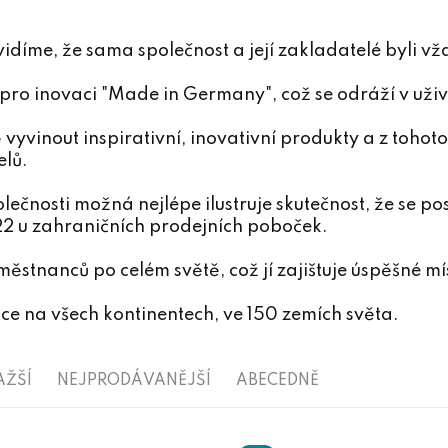
vidíme, že sama společnost a její zakladatelé byli vž
o inovaci "Made in Germany", což se odráží v uži
vyvinout inspirativní, inovativní produkty a z tohoto
elů.
ečnosti možná nejlépe ilustruje skutečnost, že se po
 22 u zahraničních prodejních poboček.
stnanců po celém světě, což jí zajištuje úspěšné m
 na všech kontinentech, ve 150 zemích světa.
AŽŠÍ
NEJPRODÁVANĚJŠÍ
ABECEDNĚ