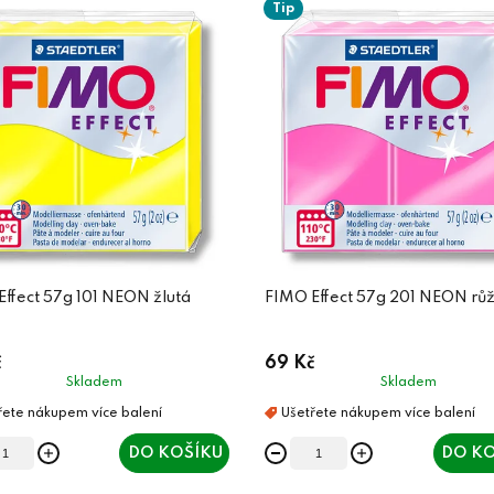
Tip
ffect 57g 101 NEON žlutá
FIMO Effect 57g 201 NEON rů
č
69 Kč
Skladem
Skladem
DO KOŠÍKU
DO KO