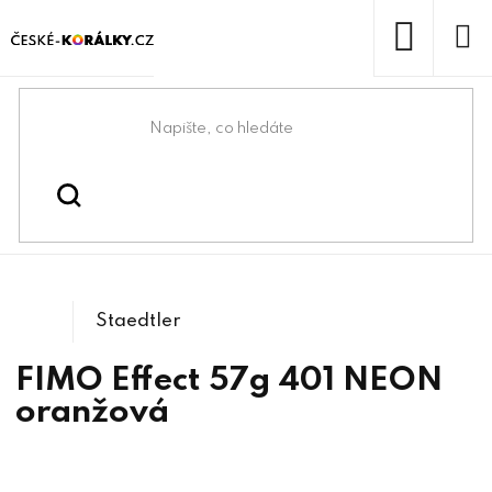
Přejít
na
obsah
NÁKUP
KOŠÍK
Domů
/
/
Modelovací hmoty a pryskyřice
Kreativní tvoření
/
/
FIMO EFFECT
Fimo
Staedtler
FIMO Effect 57g 401 NEON
oranžová