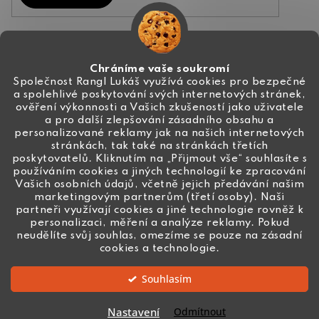
Kontakt
Chráníme vaše soukromí
Společnost Rangl Lukáš využívá cookies pro bezpečné
a spolehlivé poskytování svých internetových stránek,
+420 774 444 191
ověření výkonnosti a Vašich zkušeností jako uživatele
a pro další zlepšování zásadního obsahu a
info
@
ceske-koralky.cz
personalizované reklamy jak na našich internetových
stránkách, tak také na stránkách třetích
poskytovatelů. Kliknutím na „Přijmout vše“ souhlasíte s
používáním cookies a jiných technologií ke zpracování
Vašich osobních údajů, včetně jejich předávání našim
marketingovým partnerům (třetí osoby). Naši
partneři využívají cookies a jiné technologie rovněž k
personalizaci, měření a analýze reklamy. Pokud
neudělíte svůj souhlas, omezíme se pouze na zásadní
cookies a technologie.
Souhlasím
Vytvořil Shoptet
Nastavení
Odmítnout