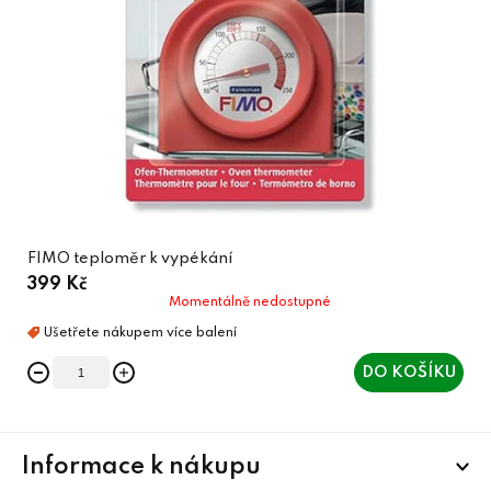
FIMO teploměr k vypékání
399 Kč
Momentálně nedostupné
DO KOŠÍKU
Z
Informace k nákupu
á