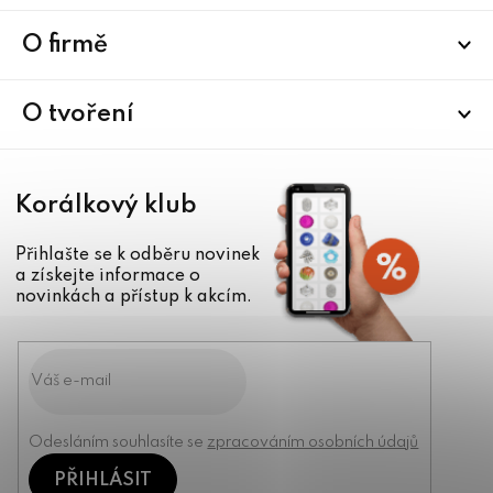
p
a
O firmě
t
í
O tvoření
Korálkový klub
Přihlašte se k odběru novinek
a získejte informace o
novinkách a přístup k akcím.
Odesláním souhlasíte se
zpracováním osobních údajů
PŘIHLÁSIT