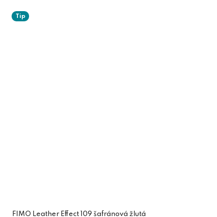
Tip
FIMO Leather Effect 109 šafránová žlutá