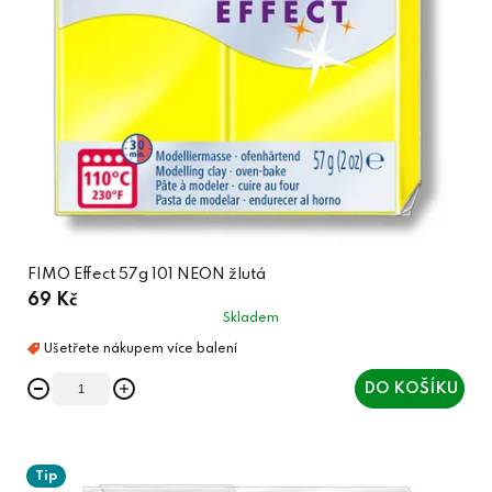
k
o
t
d
ů
u
k
t
ů
FIMO Effect 57g 101 NEON žlutá
69 Kč
Skladem
DO KOŠÍKU
Tip