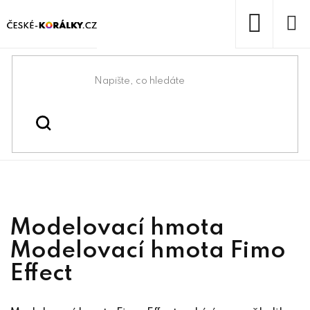
Přejít
na
obsah
NÁKUP
KOŠÍK
Domů
/
/
/
Kreativní tvoření
Modelovací hmoty a pryskyřice
/
FIMO EFFECT
Fimo
Modelovací hmota
Modelovací hmota Fimo
Effect