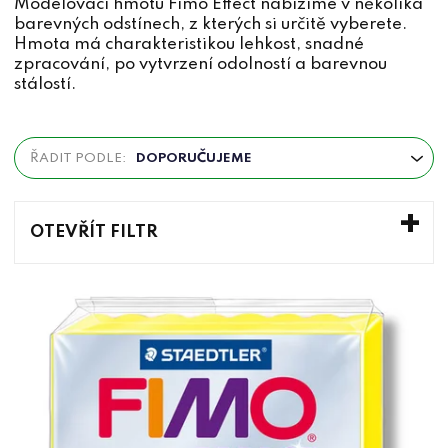
Modelovací hmotu Fimo Effect nabízíme v několika
barevných odstínech, z kterých si určitě vyberete.
Hmota má charakteristikou lehkost, snadné
zpracování, po vytvrzení odolností a barevnou
stálostí.
Ř
ŘADIT PODLE:
DOPORUČUJEME
a
z
e
OTEVŘÍT FILTR
n
V
í
ý
p
p
r
i
o
s
d
p
u
r