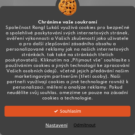
Chráníme vaše soukromí
Společnost Rangl Lukáš využívá cookies pro bezpečné
a spolehlivé poskytování svých internetových stránek,
ověření výkonnosti a Vašich zkušeností jako uživatele
a pro další zlepšování zásadního obsahu a
personalizované reklamy jak na našich internetových
stránkách, tak také na stránkách třetích
poskytovatelů. Kliknutím na „Přijmout vše“ souhlasíte s
používáním cookies a jiných technologií ke zpracování
Vašich osobních údajů, včetně jejich předávání našim
marketingovým partnerům (třetí osoby). Naši
partneři využívají cookies a jiné technologie rovněž k
FIMO Leather Effect 229 malinová
personalizaci, měření a analýze reklamy. Pokud
69 Kč
neudělíte svůj souhlas, omezíme se pouze na zásadní
Skladem
cookies a technologie.
Souhlasím
DO KOŠÍKU
Nastavení
Odmítnout