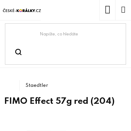
Přejít
na
obsah
NÁKUP
KOŠÍK
Domů
/
/
Modelovací hmoty a pryskyřice
Kreativní tvoření
/
/
FIMO EFFECT
Fimo
Staedtler
FIMO Effect 57g red (204)