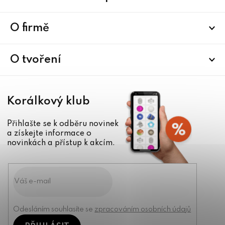
á
p
a
O firmě
t
í
O tvoření
Korálkový klub
Přihlašte se k odběru novinek
a získejte informace o
novinkách a přístup k akcím.
Odesláním souhlasíte se
zpracováním osobních údajů