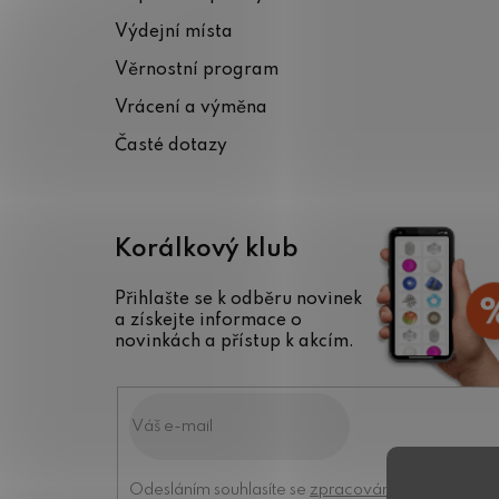
a
Výdejní místa
t
Věrnostní program
í
Vrácení a výměna
Časté dotazy
Korálkový klub
Přihlašte se k odběru novinek
a získejte informace o
novinkách a přístup k akcím.
Odesláním souhlasíte se
zpracováním osobních úd