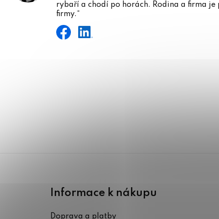
rybaří a chodí po horách. Rodina a firma je
firmy.“
Z
á
Informace k nákupu
p
Doprava a platby