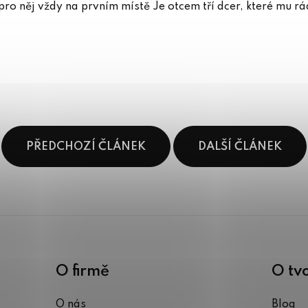
 pro něj vždy na prvním místě Je otcem tří dcer, které mu r
PŘEDCHOZÍ ČLÁNEK
DALŠÍ ČLÁNEK
O firmě
O tv
O nás
Blog