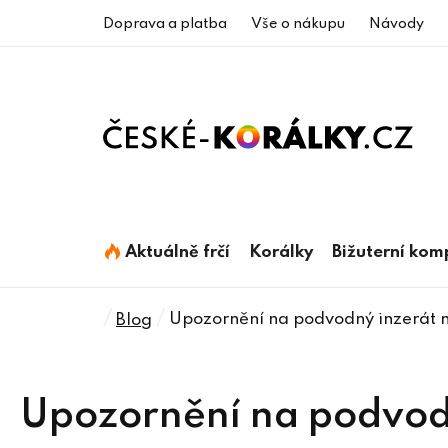
Přejít
Doprava a platba
Vše o nákupu
Návody
na
obsah
Aktuálně frčí
Korálky
Bižuterní ko
Domů
/
/
Upozornění na podvodný inzerát n
Blog
Upozornění na podvodn