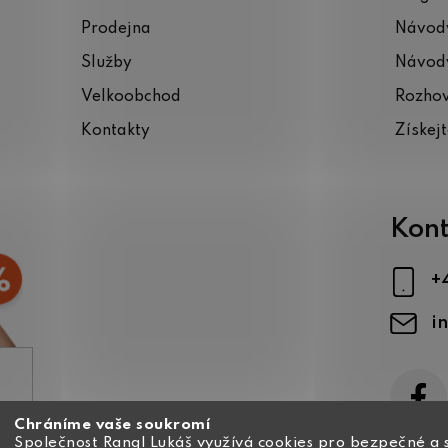
Prodejna
Návody
Služby
Návody
Velkoobchod
Rozho
Kontakty
Získej
Kont
+
i
Chráníme vaše soukromí
ajů
Společnost Rangl Lukáš využívá cookies pro bezpečné a 