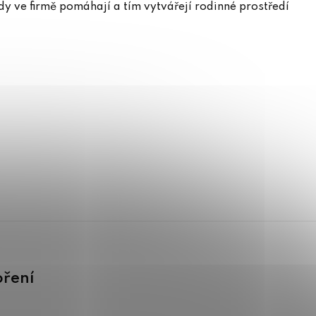
ády ve firmě pomáhají a tím vytvářejí rodinné prostředí
oření