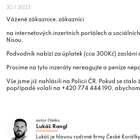
30.1.2023
Vážené zákaznice, zákazníci
na internetových inzertních portálech a sociálních
Nisou.
Podvodník nabízí za úplatek (cca 300Kč) zaslání
Prosíme na tyto inzeráty nereagujte a peníze ne
Vše jsme již nahlásili na Policii ČR. Pokud se stal
popřípadě volali na +420 774 444 190, abychom
autor článku
Lukáš Rangl
Lukáš je hlavou rodinné firmy České Korálky