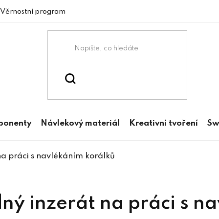
Věrnostní program
mponenty
Návlekový materiál
Kreativní tvoření
Sw
a práci s navlékáním korálků
ý inzerát na práci s n