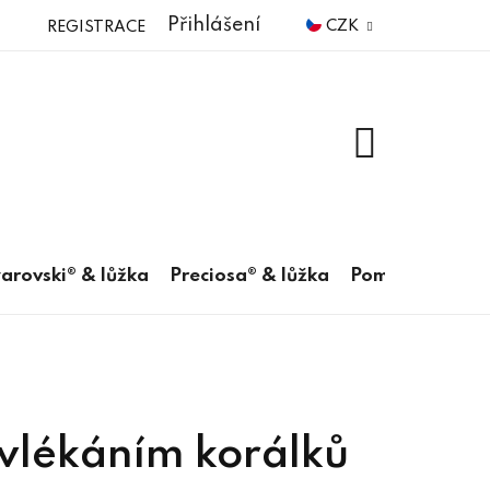
Přihlášení
CZK
REGISTRACE
NÁKUPNÍ
KOŠÍK
arovski® & lůžka
Preciosa® & lůžka
Pomůcky
avlékáním korálků