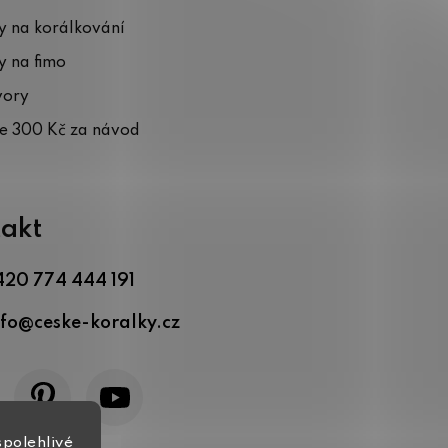
 na korálkování
 na fimo
vory
te 300 Kč za návod
akt
420 774 444 191
nfo
@
ceske-koralky.cz
spolehlivé