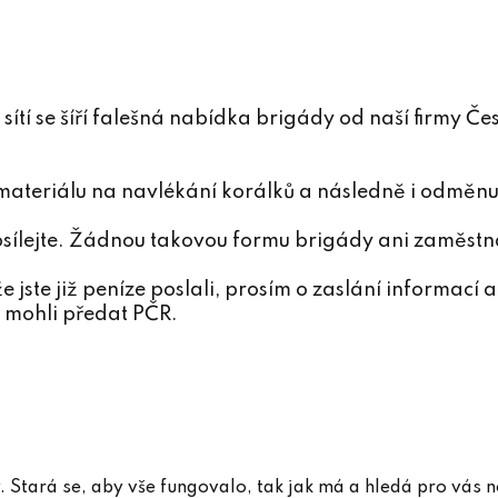
 sítí se šíří falešná nabídka brigády od naší firmy 
 materiálu na navlékání korálků a následně i odměn
posílejte. Žádnou takovou formu brigády ani zaměst
o že jste již peníze poslali, prosím o zaslání informa
 mohli předat PČR.
. Stará se, aby vše fungovalo, tak jak má a hledá pro vás 