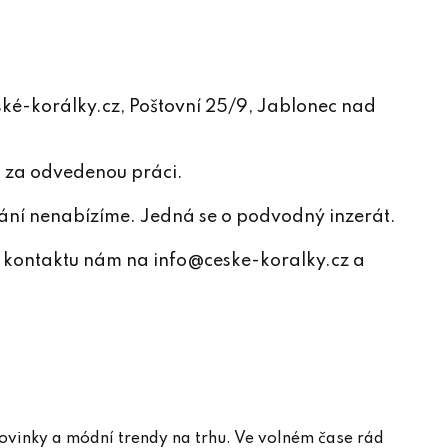
České-korálky.cz, Poštovní 25/9, Jablonec nad
u za odvedenou práci.
nání nenabízíme. Jedná se o podvodný inzerát.
cí a kontaktu nám na info@ceske-koralky.cz a
novinky a módní trendy na trhu. Ve volném čase rád