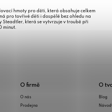
ovací hmoty pro děti, která obsahuje celkem
á pro tovřivé děti i dospělé bez ohledu na
Steadtler, která se vytvrzuje v troubě při
0 minut.
O firmě
O tv
O nás
Blog
Prodejna
Návody