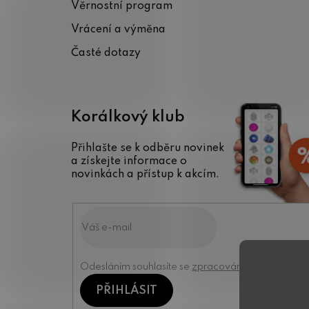
Věrnostní program
í
Vrácení a výměna
Časté dotazy
Korálkový klub
Přihlašte se k odběru novinek
a získejte informace o
novinkách a přístup k akcím.
Odesláním souhlasíte se
zpracováním osobních úd
PŘIHLÁSIT