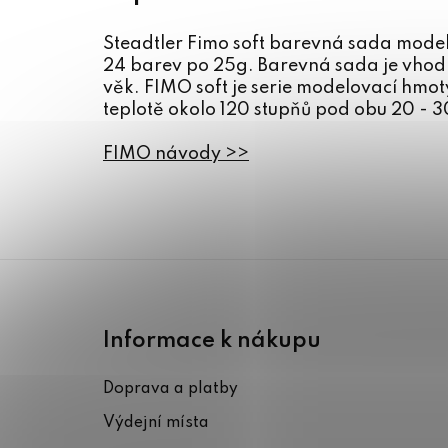
Steadtler Fimo soft barevná sada model
24 barev po 25g. Barevná sada je vhodn
věk. FIMO soft je serie modelovací hmoty 
teplotě okolo 120 stupňů pod obu 20 - 3
FIMO návody >>
Z
á
Informace k nákupu
p
Doprava a platby
a
Výdejní místa
t