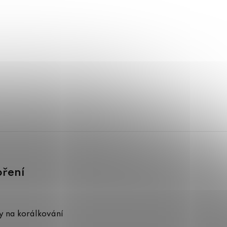
oření
 na korálkování