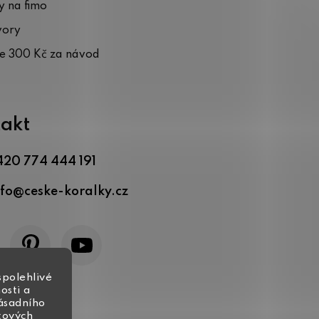
 na fimo
vory
te 300 Kč za návod
akt
420 774 444 191
nfo
@
ceske-koralky.cz
spolehlivé
osti a
zásadního
tových