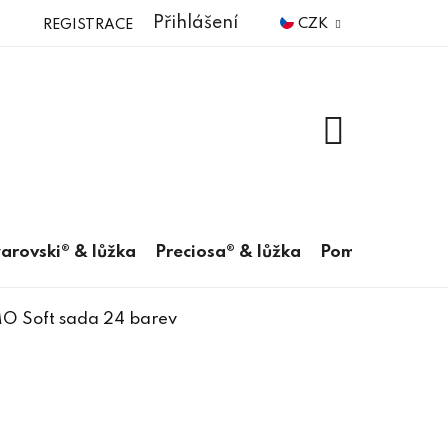
Přihlášení
CZK
REGISTRACE
NÁKUPNÍ
KOŠÍK
arovski® & lůžka
Preciosa® & lůžka
Pomůcky
O Soft sada 24 barev