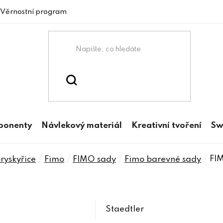
Věrnostní program
mponenty
Návlekový materiál
Kreativní tvoření
Sw
/
/
/
/
FIM
ryskyřice
Fimo
FIMO sady
Fimo barevné sady
Staedtler