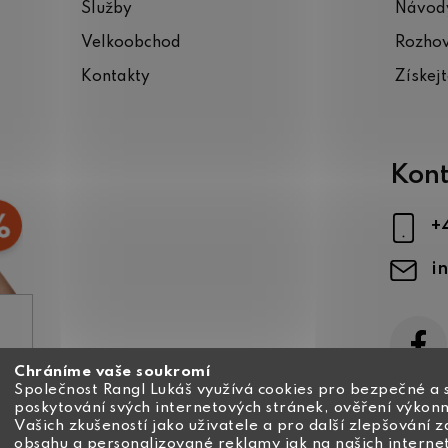
Služby
Návody
Velkoobchod
Rozho
Kontakty
Získej
Kont
+
i
Chráníme vaše soukromí
ajů
Společnost Rangl Lukáš využívá cookies pro bezpečné a 
poskytování svých internetových stránek, ověření výkonn
Vašich zkušeností jako uživatele a pro další zlepšování 
obsahu a personalizované reklamy jak na našich interne