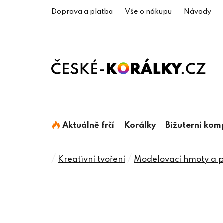
Přejít
Doprava a platba
Vše o nákupu
Návody
na
obsah
Aktuálně frčí
Korálky
Bižuterní ko
Domů
/
/
Kreativní tvoření
Modelovací hmoty a p