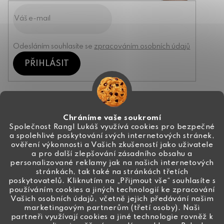
Odesláním souhlasíte se
zpracováním osobních údajů
PŘIHLÁSIT
Kontakt
Chráníme vaše soukromí
Společnost Rangl Lukáš využívá cookies pro bezpečné
a spolehlivé poskytování svých internetových stránek,
+420 774 444 191
ověření výkonnosti a Vašich zkušeností jako uživatele
a pro další zlepšování zásadního obsahu a
info
@
ceske-koralky.cz
personalizované reklamy jak na našich internetových
stránkách, tak také na stránkách třetích
poskytovatelů. Kliknutím na „Přijmout vše“ souhlasíte s
používáním cookies a jiných technologií ke zpracování
Vašich osobních údajů, včetně jejich předávání našim
marketingovým partnerům (třetí osoby). Naši
partneři využívají cookies a jiné technologie rovněž k