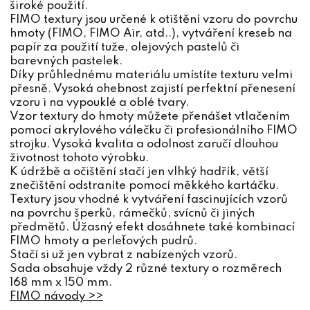
široké použití.
FIMO textury jsou určené k otištění vzoru do povrchu
hmoty (FIMO, FIMO Air, atd..), vytváření kreseb na
papír za použití tuže, olejových pastelů či
barevných pastelek.
Díky průhlednému materiálu umístíte texturu velmi
přesně. Vysoká ohebnost zajistí perfektní přenesení
vzoru i na vypouklé a oblé tvary.
Vzor textury do hmoty můžete přenášet vtlačením
pomocí akrylového válečku či profesionálního FIMO
strojku. Vysoká kvalita a odolnost zaručí dlouhou
životnost tohoto výrobku.
K údržbě a očištění stačí jen vlhký hadřík, větší
znečištění odstraníte pomocí měkkého kartáčku.
Textury jsou vhodné k vytváření fascinujících vzorů
na povrchu šperků, rámečků, svícnů či jiných
předmětů. Úžasný efekt dosáhnete také kombinací
FIMO hmoty a perleťových pudrů.
Stačí si už jen vybrat z nabízených vzorů.
Sada obsahuje vždy 2 různé textury o rozměrech
168 mm x 150 mm.
FIMO návody >>