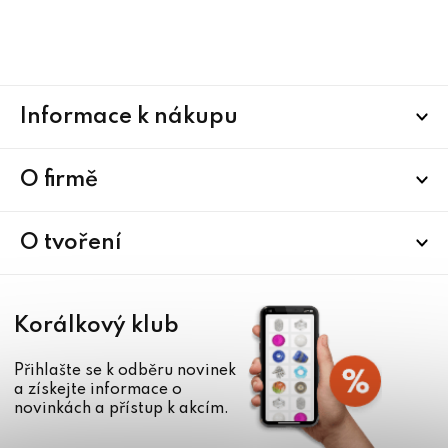
Z
Informace k nákupu
á
p
a
O firmě
t
í
O tvoření
Korálkový klub
Přihlašte se k odběru novinek
a získejte informace o
novinkách a přístup k akcím.