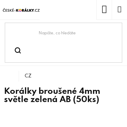
Přejít
na
obsah
NÁKUP
KOŠÍK
Domů
/
/
/
Kulička
Korálky
Broušené korálky
CZ
Korálky broušené 4mm
světle zelená AB (50ks)