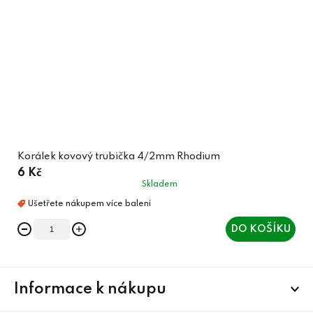
Korálek kovový trubička 4/2mm Rhodium
6 Kč
Skladem
DO KOŠÍKU
Z
Informace k nákupu
á