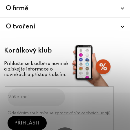
p
a
O firmě
t
í
O tvoření
Korálkový klub
Přihlašte se k odběru novinek
a získejte informace o
novinkách a přístup k akcím.
Odesláním souhlasíte se
zpracováním osobních údajů
PŘIHLÁSIT