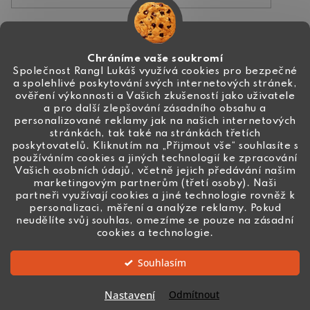
Kontakt
Chráníme vaše soukromí
Společnost Rangl Lukáš využívá cookies pro bezpečné
a spolehlivé poskytování svých internetových stránek,
+420 774 444 191
ověření výkonnosti a Vašich zkušeností jako uživatele
a pro další zlepšování zásadního obsahu a
info
@
ceske-koralky.cz
personalizované reklamy jak na našich internetových
stránkách, tak také na stránkách třetích
poskytovatelů. Kliknutím na „Přijmout vše“ souhlasíte s
používáním cookies a jiných technologií ke zpracování
Vašich osobních údajů, včetně jejich předávání našim
marketingovým partnerům (třetí osoby). Naši
partneři využívají cookies a jiné technologie rovněž k
personalizaci, měření a analýze reklamy. Pokud
neudělíte svůj souhlas, omezíme se pouze na zásadní
cookies a technologie.
Souhlasím
Vytvořil Shoptet
Nastavení
Odmítnout