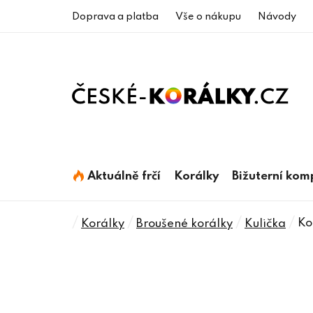
Přejít
Doprava a platba
Vše o nákupu
Návody
na
obsah
Aktuálně frčí
Korálky
Bižuterní ko
Domů
/
/
/
/
Ko
Korálky
Broušené korálky
Kulička