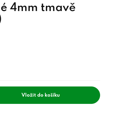
né 4mm tmavě
)
do košíku