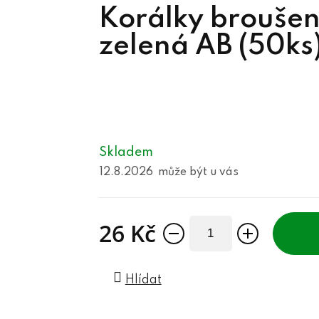
Korálky brouše
zelená AB (50ks
Skladem
12.8.2026
26 Kč
Měrná cena:
Hlídat