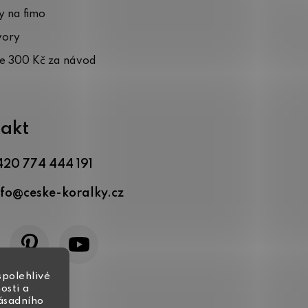
 na fimo
vory
te 300 Kč za návod
akt
420 774 444 191
nfo
@
ceske-koralky.cz
spolehlivé
osti a
zásadního