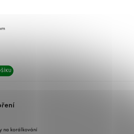
2mm
ŠÍKU
oření
 na korálkování