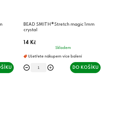
m
BEAD SMITH®Stretch magic 1mm
crystal
14 Kč
Skladem
ŠÍKU
DO KOŠÍKU