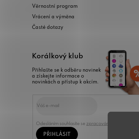
t
Věrnostní program
í
Vrácení a výměna
Časté dotazy
Korálkový klub
Přihlašte se k odběru novinek
a získejte informace o
novinkách a přístup k akcím.
Odesláním souhlasíte se
zpracováním osobních úd
PŘIHLÁSIT