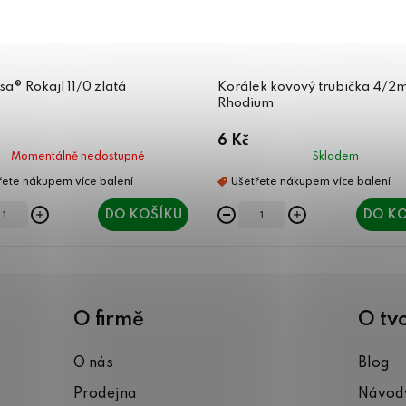
sa® Rokajl 11/0 zlatá
Korálek kovový trubička 4/
Rhodium
6 Kč
Momentálně nedostupné
Skladem
DO KOŠÍKU
DO KO
O firmě
O tv
O nás
Blog
Prodejna
Návody