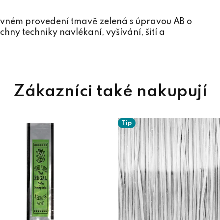
revném provedení tmavě zelená s úpravou AB o
ny techniky navlékaní, vyšívání, šití a
Tip