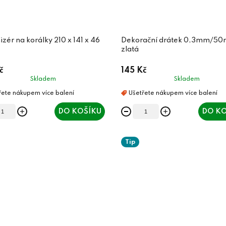
na korálky 210 x 141 x 46
Dekorační drátek 0,3mm/50
zlatá
č
145 Kč
Skladem
Skladem
DO KOŠÍKU
DO KO
Tip