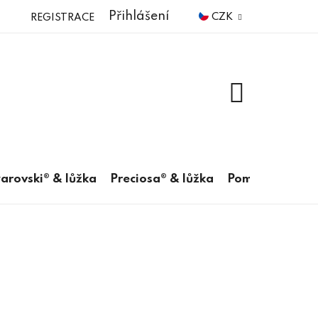
Přihlášení
CZK
REGISTRACE
NÁKUPNÍ
KOŠÍK
arovski® & lůžka
Preciosa® & lůžka
Pomůcky