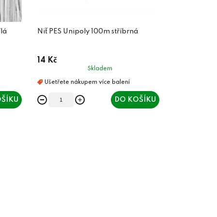
ílá
Niť PES Unipoly 100m stříbrná
14 Kč
Skladem
ŠÍKU
DO KOŠÍKU