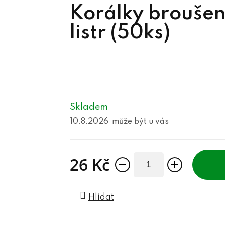
Korálky brouše
listr (50ks)
Skladem
10.8.2026
26 Kč
Měrná cena:
Hlídat