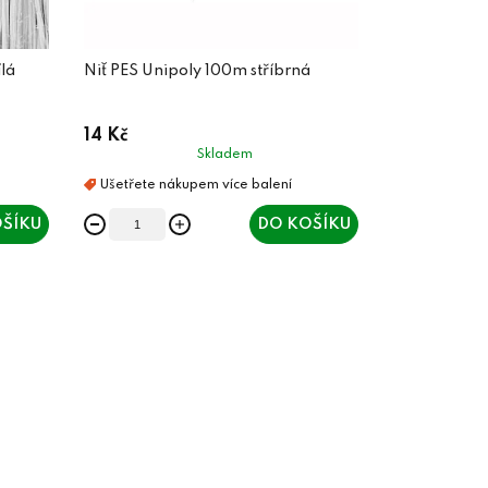
ílá
Niť PES Unipoly 100m stříbrná
14 Kč
Skladem
ŠÍKU
DO KOŠÍKU