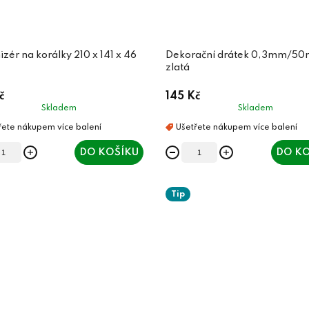
na korálky 210 x 141 x 46
Dekorační drátek 0,3mm/50
zlatá
č
145 Kč
Skladem
Skladem
DO KOŠÍKU
DO KO
Tip