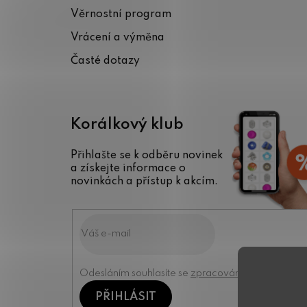
t
Věrnostní program
í
Vrácení a výměna
Časté dotazy
Korálkový klub
Přihlašte se k odběru novinek
a získejte informace o
novinkách a přístup k akcím.
Odesláním souhlasíte se
zpracováním osobních úd
PŘIHLÁSIT