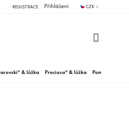
Přihlášení
CZK
REGISTRACE
NÁKUPNÍ
KOŠÍK
arovski® & lůžka
Preciosa® & lůžka
Pomůcky