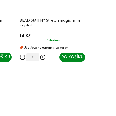
m
BEAD SMITH®Stretch magic 1mm
crystal
14 Kč
Skladem
ŠÍKU
DO KOŠÍKU