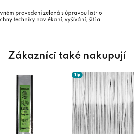
evném provedení zelená s úpravou listr o
ny techniky navlékaní, vyšívání, šití a
Tip