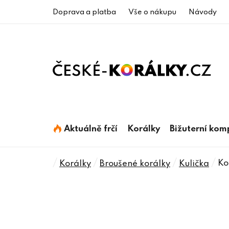
Přejít
Doprava a platba
Vše o nákupu
Návody
na
obsah
Aktuálně frčí
Korálky
Bižuterní ko
Domů
/
/
/
/
Ko
Korálky
Broušené korálky
Kulička