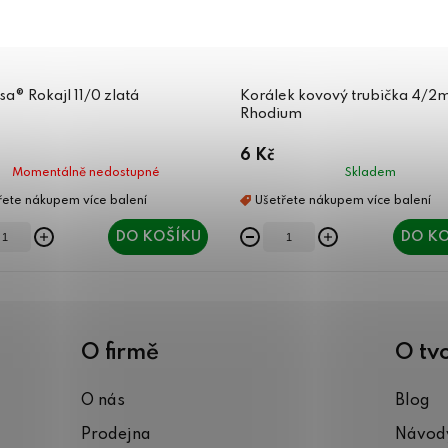
sa® Rokajl 11/0 zlatá
Korálek kovový trubička 4/
Rhodium
6 Kč
Momentálně nedostupné
Skladem
DO KOŠÍKU
DO KO
O firmě
O tv
O nás
Blog
Prodejna
Návody