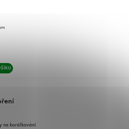
2mm
ŠÍKU
oření
 na korálkování