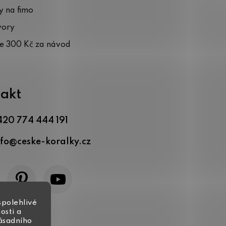
 na fimo
vory
te 300 Kč za návod
akt
420 774 444 191
nfo
@
ceske-koralky.cz
spolehlivé
osti a
zásadního