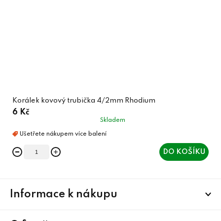
Korálek kovový trubička 4/2mm Rhodium
6 Kč
Skladem
DO KOŠÍKU
Z
Informace k nákupu
á
p