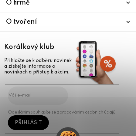
a
O firmě
t
í
O tvoření
Korálkový klub
Přihlašte se k odběru novinek
a získejte informace o
novinkách a přístup k akcím.
Odesláním souhlasíte se
zpracováním osobních údajů
PŘIHLÁSIT