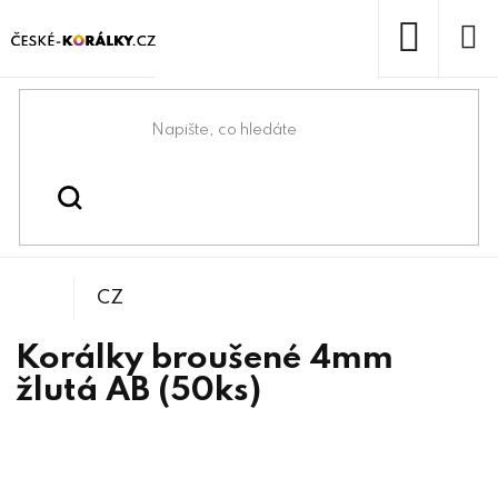
Přejít
na
obsah
NÁKUP
KOŠÍK
Domů
/
/
/
Kulička
Korálky
Broušené korálky
CZ
Korálky broušené 4mm
žlutá AB (50ks)