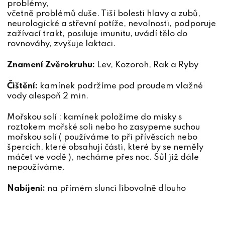
problémy,
včetně problémů duše. Tiší bolesti hlavy a zubů,
neurologické a střevní potíže, nevolnosti, podporuje
zažívací trakt, posiluje imunitu, uvádí tělo do
rovnováhy, zvyšuje laktaci.
Znamení Zvěrokruhu:
Lev, Kozoroh, Rak a Ryby
Čištění:
kamínek podržíme pod proudem vlažné
vody alespoň 2 min.
Mořskou solí : kamínek položíme do misky s
roztokem mořské soli nebo ho zasypeme suchou
mořskou solí ( používáme to při přívěscích nebo
špercích, které obsahují části, které by se neměly
máčet ve vodě ), necháme přes noc. Sůl již dále
nepoužíváme.
Nabíjení:
na přímém slunci libovolně dlouho