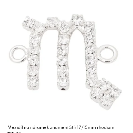
Mezidíl na náramek znamení Štír 17/15mm rhodium