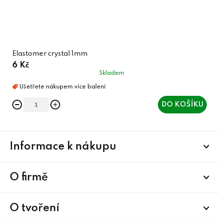
Elastomer crystal 1mm
6 Kč
Skladem
DO KOŠÍKU
Z
Informace k nákupu
á
p
a
O firmě
t
í
O tvoření