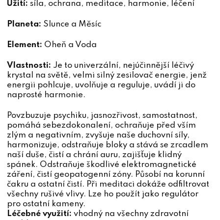
Užití:
síla, ochrana, meditace, harmonie, léčení
Planeta:
Slunce a Měsíc
Element:
Oheň a Voda
Vlastnosti:
Je to univerzální, nejúčinnější léčivý
krystal na světě, velmi silný zesilovač energie, jenž
energii pohlcuje, uvolňuje a reguluje, uvádí ji do
naprosté harmonie.
Povzbuzuje psychiku, jasnozřivost, samostatnost,
pomáhá sebezdokonalení, ochraňuje před vším
zlým a negativním, zvyšuje naše duchovní síly,
harmonizuje, odstraňuje bloky a stává se zrcadlem
naší duše, čistí a chrání auru, zajišťuje klidný
spánek. Odstraňuje škodlivé elektromagnetické
záření, čistí geopatogenní zóny. Působí na korunní
čakru a ostatní čistí. Při meditaci dokáže odfiltrovat
všechny rušivé vlivy. Lze ho použít jako regulátor
pro ostatní kameny.
Léčebné využití:
vhodný na všechny zdravotní