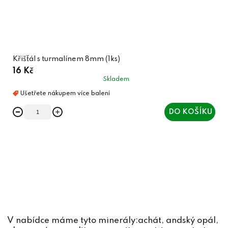
Křišťál s turmalínem 8mm (1ks)
16 Kč
Skladem
DO KOŠÍKU
O
v
l
á
d
V nabídce máme tyto minerály:
achát
,
andský opál
,
a