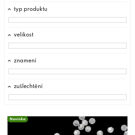
typ produktu
velikost
znamení
zušlechtění
V
Novinka
ý
p