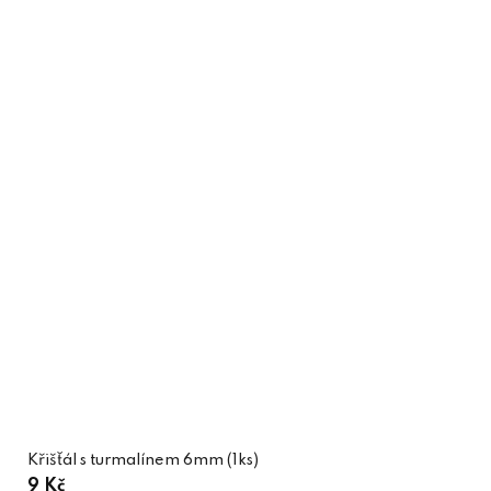
Křišťál s turmalínem 6mm (1ks)
9 Kč