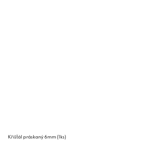
Křišťál práskaný 6mm (1ks)