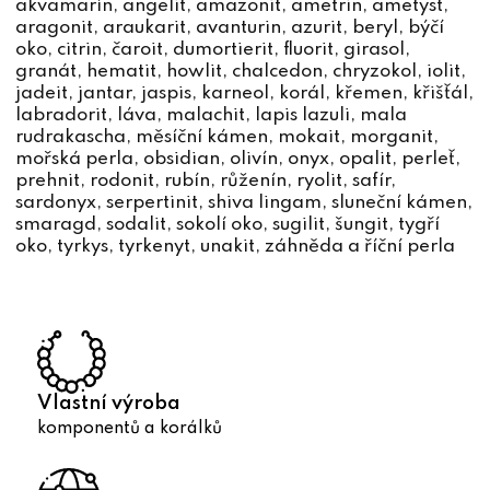
akvamarín
,
angelit
,
amazonit
,
ametrin
,
ametyst
,
c
aragonit
,
araukarit
,
avanturin
,
azurit
,
beryl
,
býčí
í
oko
,
citrin
,
čaroit
,
dumortierit
,
fluorit
,
girasol
,
p
granát
,
hematit
,
howlit
,
chalcedon
,
chryzokol
,
iolit
,
r
jadeit
,
jantar
,
jaspis
,
karneol
,
korál
,
křemen
,
křišťál
,
v
labradorit
,
láva
,
malachit
,
lapis lazuli
,
mala
rudrakascha
,
měsíční kámen
,
mokait
,
morganit
,
k
mořská perla
,
obsidian
,
olivín
,
onyx
,
opalit
,
perleť
,
y
prehnit
,
rodonit
,
rubín
,
růženín
,
ryolit
,
safír
,
v
sardonyx
,
serpertinit
,
shiva lingam
,
sluneční kámen
,
ý
smaragd
,
sodalit
,
sokolí oko
,
sugilit
,
šungit
,
tygří
p
oko
,
tyrkys
,
tyrkenyt
,
unakit
,
záhněda
a
říční perla
i
s
u
Vlastní výroba
komponentů a korálků