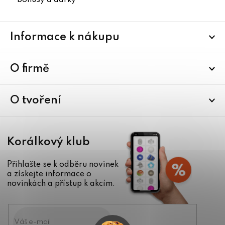
Z
Informace k nákupu
á
p
a
O firmě
t
í
O tvoření
Korálkový klub
Přihlašte se k odběru novinek
a získejte informace o
novinkách a přístup k akcím.