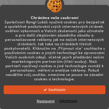
Odesláním souhlasíte se
zpracováním osobních údajů
Chráníme vaše soukromí
PŘIHLÁSIT
Společnost Rangl Lukáš využívá cookies pro bezpečné
a spolehlivé poskytování svých internetových stránek,
ověření výkonnosti a Vašich zkušeností jako uživatele
a pro další zlepšování zásadního obsahu a
personalizované reklamy jak na našich internetových
stránkách, tak také na stránkách třetích
Kontakt
poskytovatelů. Kliknutím na „Přijmout vše“ souhlasíte s
používáním cookies a jiných technologií ke zpracování
Vašich osobních údajů, včetně jejich předávání našim
+420 774 444 191
marketingovým partnerům (třetí osoby). Naši
partneři využívají cookies a jiné technologie rovněž k
info
@
ceske-koralky.cz
personalizaci, měření a analýze reklamy. Pokud
neudělíte svůj souhlas, omezíme se pouze na zásadní
cookies a technologie.
Souhlasím
Nastavení
Odmítnout